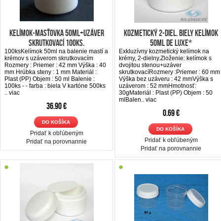
Kelímok-Masťovka 50ml+uzáver
Kozmetický 2-diel. biely kelímok
skrutkovací 100ks.
50ml De LUXE*
100ksKelímok 50ml na balenie mastí a
Exkluzívny kozmetický kelímok na
krémov s uzáverom skrutkovacím
krémy, 2-dielny.Zloženie: kelímok s
Rozmery : Priemer : 42 mm Výška : 40
dvojitou stenou+uzáver
mm Hrúbka steny : 1 mm Materiál :
skrutkovacíRozmery :Priemer : 60 mm
Plast (PP) Objem : 50 ml Balenie :
Výška bez uzáveru : 42 mmVýška s
100ks - - farba : biela V kartóne 500ks
uzáverom : 52 mmHmotnosť:
..
viac
30gMateriál : Plast (PP) Objem : 50
mlBalen..
viac
36.90 €
0.69 €
DO KOŠÍKA
DO KOŠÍKA
Pridať k obľúbeným
Pridať k obľúbeným
Pridať na porovnannie
Pridať na porovnannie