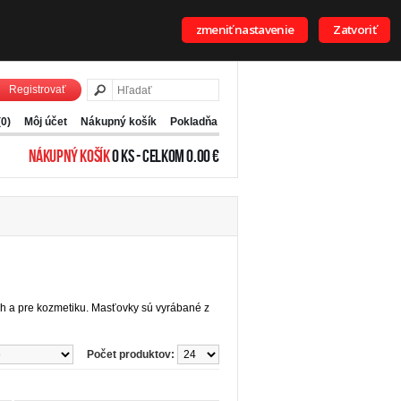
zmeniť nastavenie
Zatvoriť
Registrovať
(0)
Môj účet
Nákupný košík
Pokladňa
NÁKUPNÝ KOŠÍK
0 KS - CELKOM 0.00 €
ach a pre kozmetiku. Masťovky sú vyrábané z
Počet produktov: