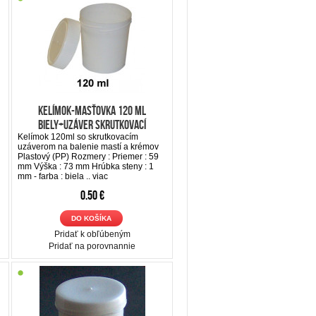
Kelímok-Masťovka 120 ml
biely+uzáver skrutkovací
Kelímok 120ml so skrutkovacím
uzáverom na balenie mastí a krémov
Plastový (PP) Rozmery : Priemer : 59
mm Výška : 73 mm Hrúbka steny : 1
mm - farba : biela ..
viac
0.50 €
DO KOŠÍKA
Pridať k obľúbeným
Pridať na porovnannie