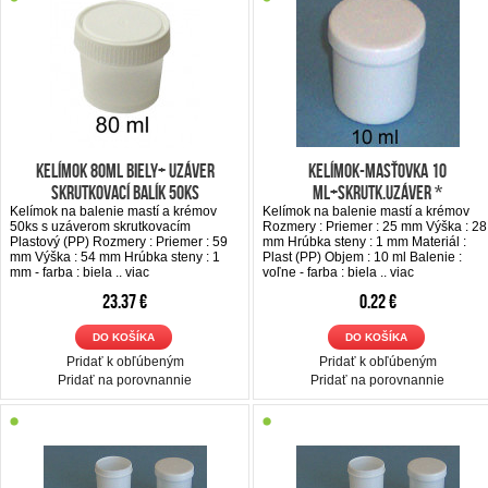
Kelímok 80ml biely+ uzáver
Kelímok-Masťovka 10
skrutkovací balík 50ks
ml+skrutk.uzáver *
Kelímok na balenie mastí a krémov
Kelímok na balenie mastí a krémov
50ks s uzáverom skrutkovacím
Rozmery : Priemer : 25 mm Výška : 28
Plastový (PP) Rozmery : Priemer : 59
mm Hrúbka steny : 1 mm Materiál :
mm Výška : 54 mm Hrúbka steny : 1
Plast (PP) Objem : 10 ml Balenie :
mm - farba : biela ..
viac
voľne - farba : biela ..
viac
23.37 €
0.22 €
DO KOŠÍKA
DO KOŠÍKA
Pridať k obľúbeným
Pridať k obľúbeným
Pridať na porovnannie
Pridať na porovnannie