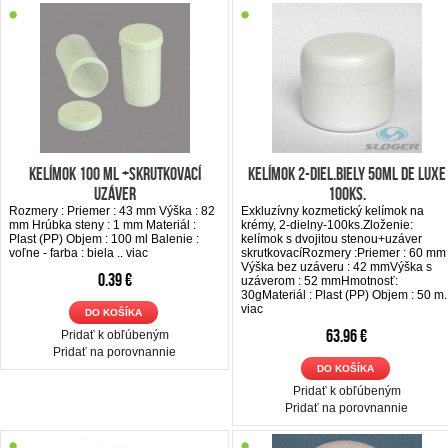
Kelímok 100 ml +skrutkovací
Kelímok 2-diel.biely 50ml De LUXE
uzáver
100ks.
Rozmery : Priemer : 43 mm Výška : 82
Exkluzívny kozmetický kelímok na
mm Hrúbka steny : 1 mm Materiál :
krémy, 2-dielny-100ks.Zloženie:
Plast (PP) Objem : 100 ml Balenie :
kelímok s dvojitou stenou+uzáver
voľne - farba : biela ..
viac
skrutkovacíRozmery :Priemer : 60 mm
Výška bez uzáveru : 42 mmVýška s
0.39 €
uzáverom : 52 mmHmotnosť:
30gMateriál : Plast (PP) Objem : 50 m.
viac
DO KOŠÍKA
63.96 €
Pridať k obľúbeným
Pridať na porovnannie
DO KOŠÍKA
Pridať k obľúbeným
Pridať na porovnannie