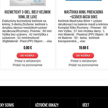
Kozmetický 3-diel. biely kelímok
Masťovka 80ml priehľadná
50ml De LUXE
+uzáver Akcia 50ks
Exkluzívny kozmetický kelímok na
Kelímok-Masťovka 80ml + uzáver
krémy, 3-dielny.Zloženie: kelímok s
skrutkovací na balenie mastí a krémov
dvojitou stenou+medzikryt+uzáver
Komplet 50ks Rozmery : Priemer : 60
skrutkovacíRozmery :Priemer : 60 mm
mm Výška : 57 mm Hrúbka steny : 1
Výška bez uzáveru : 42 mmVýška s
mm Materiál : Plastový (PP) Objem : 8
uzáverom : 52 mmHmotnosť:
ml Balenie : 50 - farba : kelímok-
30gMateriál : Plast (PP) Objem : ..
viac
transparentná ,..
viac
0.80 €
19.68 €
DO KOŠÍKA
DO KOŠÍKA
Pridať k obľúbeným
Pridať k obľúbeným
Pridať na porovnannie
Pridať na porovnannie
CKY SERVIS
UŽITOČNÉ ODKAZY
ÚČET