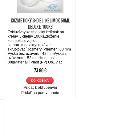
Kozmetický 3-diel. kelímok 50ml
DeLUXE 100ks
Exkluzívny kozmetický kelímok na
krémy, 3-dielny 100ks.Zloženie:
kelímok s dvojitou
stenou+medzikryt+uzáver
skrutkovacíRozmery :Priemer : 60 mm
Výška bez uzáveru : 42 mmVýška s
uzáverom : 52 mmHmotnosť:
30gMateriál : Plast (PP) Ob..
viac
73.80 €
DO KOŠÍKA
Pridať k obľúbeným
Pridať na porovnannie