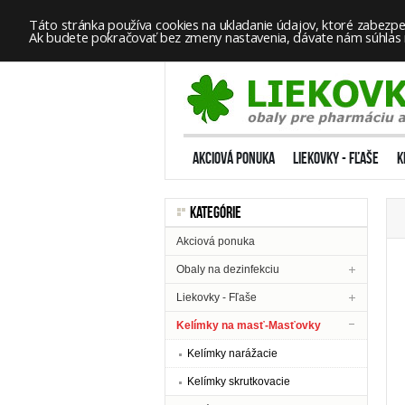
Táto stránka používa cookies na ukladanie údajov, ktoré zabezpeč
Ak budete pokračovať bez zmeny nastavenia, dávate nám súhlas na
AKCIOVÁ PONUKA
LIEKOVKY - FĽAŠE
K
KATEGÓRIE
Akciová ponuka
Obaly na dezinfekciu
Liekovky - Fľaše
Kelímky na masť-Masťovky
Kelímky narážacie
Kelímky skrutkovacie