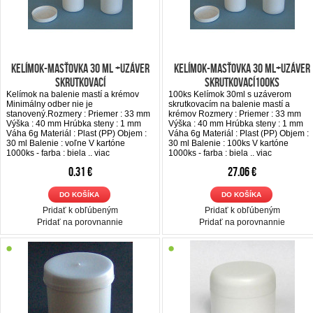
Kelímok-Masťovka 30 ml +uzáver
Kelímok-Masťovka 30 ml+uzáver
skrutkovací
skrutkovací100ks
Kelímok na balenie mastí a krémov
100ks Kelímok 30ml s uzáverom
Minimálny odber nie je
skrutkovacím na balenie mastí a
stanovený.Rozmery : Priemer : 33 mm
krémov Rozmery : Priemer : 33 mm
Výška : 40 mm Hrúbka steny : 1 mm
Výška : 40 mm Hrúbka steny : 1 mm
Váha 6g Materiál : Plast (PP) Objem :
Váha 6g Materiál : Plast (PP) Objem :
30 ml Balenie : voľne V kartóne
30 ml Balenie : 100ks V kartóne
1000ks - farba : biela ..
viac
1000ks - farba : biela ..
viac
0.31 €
27.06 €
DO KOŠÍKA
DO KOŠÍKA
Pridať k obľúbeným
Pridať k obľúbeným
Pridať na porovnannie
Pridať na porovnannie