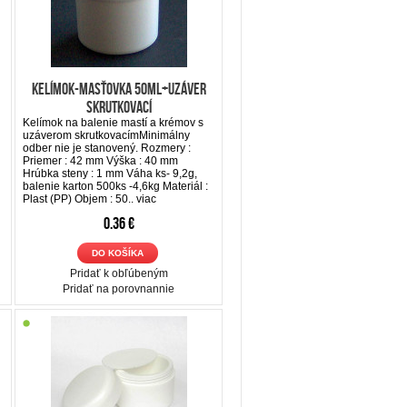
Kelímok-Masťovka 50ml+uzáver
skrutkovací
Kelímok na balenie mastí a krémov s
uzáverom skrutkovacímMinimálny
odber nie je stanovený. Rozmery :
Priemer : 42 mm Výška : 40 mm
Hrúbka steny : 1 mm Váha ks- 9,2g,
balenie karton 500ks -4,6kg Materiál :
Plast (PP) Objem : 50..
viac
0.36 €
DO KOŠÍKA
Pridať k obľúbeným
Pridať na porovnannie