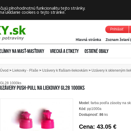
ujú plnohodnotnú funkcionalitu tejto stránky.
 ukldanie cookies o tejto stránke.
Prihlásiť
Hlavná stránka
Zoznam želaní 
ELÍMKY NA MASŤ-MASŤOVKY
VRECKÁ A ETIKETY
OSTATNÉ OBALY
Úvod
>
Liekovky - Fľaše
>
Uzávery k fľašiam-liekovkám
>
Uzávery k skleneným li
GL28 1000ks
UZÁVERY PUSH-PULL NA LIEKOVKY GL28 1000KS
Model:
farba podľa zásoby na sk
Kód:
pp1000a
Dostupnosť:
86
ks
Cena:
43.05 €