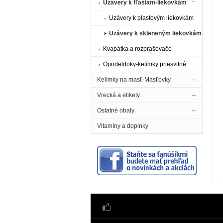
Uzávery k fľašiam-liekovkám
Uzávery k plastovým liekovkám
Uzávery k skleneným liekovkám
Kvapátka a rozprašovače
Opodeldoky-kelímky priesvitné
Kelímky na masť-Masťovky
Vrecká a etikety
Ostatné obaly
Vitamíny a doplnky