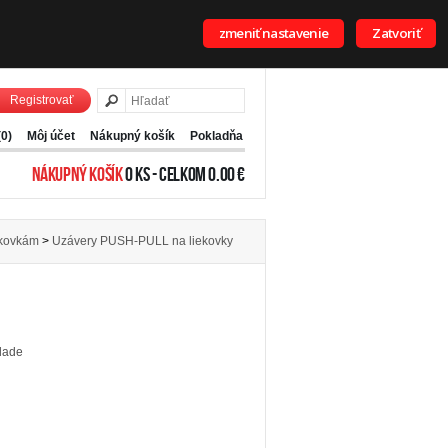
zmeniť nastavenie
Zatvoriť
Registrovať
(0)
Môj účet
Nákupný košík
Pokladňa
NÁKUPNÝ KOŠÍK
0 KS - CELKOM 0.00 €
ekovkám
>
Uzávery PUSH-PULL na liekovky
lade