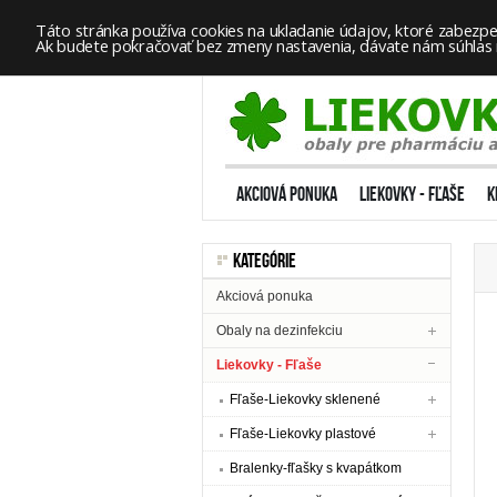
Táto stránka používa cookies na ukladanie údajov, ktoré zabezpeč
Ak budete pokračovať bez zmeny nastavenia, dávate nám súhlas na
AKCIOVÁ PONUKA
LIEKOVKY - FĽAŠE
K
KATEGÓRIE
Akciová ponuka
Obaly na dezinfekciu
Liekovky - Fľaše
Fľaše-Liekovky sklenené
Fľaše-Liekovky plastové
Bralenky-fľašky s kvapátkom