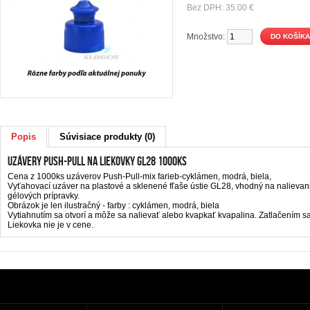
Bez DPH: 35.00 €
Množstvo:
Popis
Súvisiace produkty (0)
Uzávery PUSH-PULL na liekovky GL28 1000ks
Cena z 1000ks uzáverov Push-Pull-mix farieb-cyklámen, modrá, biela,
Vyťahovací uzáver na plastové a sklenené fľaše ústie GL28, vhodný na nalievan
gélových prípravky.
Obrázok je len ilustračný - farby : cyklámen, modrá, biela
Vytiahnutím sa otvorí a môže sa nalievať alebo kvapkať kvapalina. Zatlačením sa
Liekovka nie je v cene.