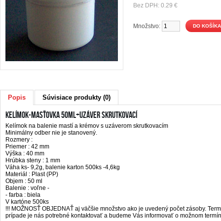
Bez DPH: 0.29 €
Množstvo:
Popis
Súvisiace produkty (0)
Kelímok-Masťovka 50ml+uzáver skrutkovací
Kelímok na balenie mastí a krémov s uzáverom skrutkovacím
Minimálny odber nie je stanovený.
Rozmery :
Priemer : 42 mm
Výška : 40 mm
Hrúbka steny : 1 mm
Váha ks- 9,2g, balenie karton 500ks -4,6kg
Materiál : Plast (PP)
Objem : 50 ml
Balenie : voľne -
- farba : biela
V kartóne 500ks
!!! MOŽNOSŤ OBJEDNAŤ aj väčšie množstvo ako je uvedený počet zásoby. Termí
prípade je nás potrebné kontaktovať a budeme Vás informovať o možnom termí