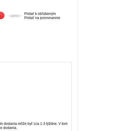
Pridať k obľúbeným
- alebo -
Pridať na porovnannie
n dodania môže byť cca 1-3 týždne. V tom
ne dodania.