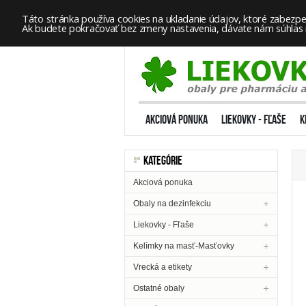
Táto stránka používa cookies na ukladanie údajov, ktoré zabezpeč
Ak budete pokračovať bez zmeny nastavenia, dávate nám súhlas na
AKCIOVÁ PONUKA
LIEKOVKY - FĽAŠE
K
KATEGÓRIE
Akciová ponuka
Obaly na dezinfekciu
Liekovky - Fľaše
Kelímky na masť-Masťovky
Vrecká a etikety
Ostatné obaly