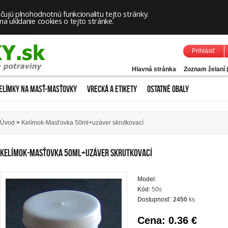
ujú plnohodnotnú funkcionalitu tejto stránky.
 ukldanie cookies o tejto stránke.
Prihlásiť
Hlavná stránka
Zoznam želaní 
ELÍMKY NA MASŤ-MASŤOVKY
VRECKÁ A ETIKETY
OSTATNÉ OBALY
Úvod
>
Kelímok-Masťovka 50ml+uzáver skrutkovací
KELÍMOK-MASŤOVKA 50ML+UZÁVER SKRUTKOVACÍ
Model:
Kód:
50s
Dostupnosť:
2450
ks
Cena:
0.36 €